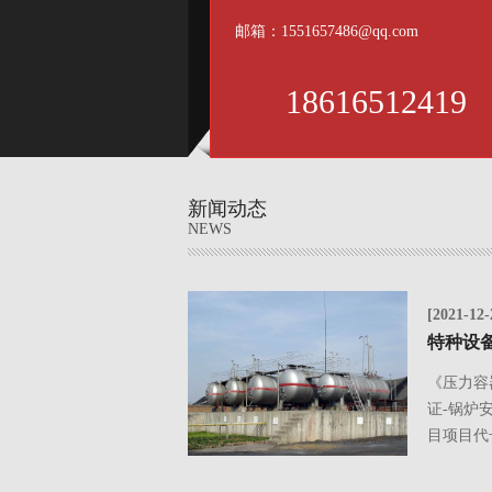
邮箱：1551657486@qq.com
18616512419
新闻动态
NEWS
[2021-12-
《压力容
证-锅炉
目项目代号