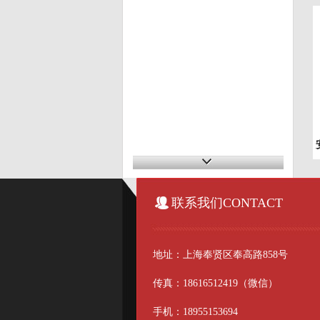
联系我们CONTACT
地址：上海奉贤区奉高路858号
传真：18616512419（微信）
手机：18955153694