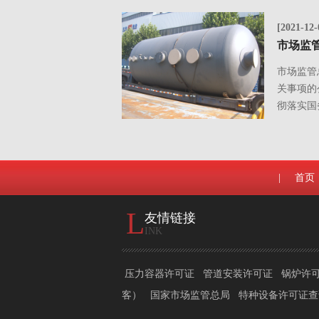
[2021-12-
市场监管
关事项的公
彻落实国务院
|
首页
L
友情链接
INK
压力容器许可证
管道安装许可证
锅炉许
客）
国家市场监管总局
特种设备许可证