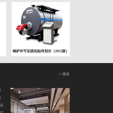
版）
）
锅炉许可证级别如何划分（2022版）
>>更多
限
询
压
可